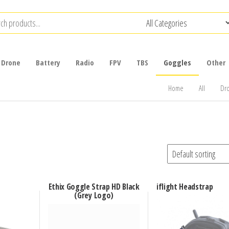
Drone
Battery
Radio
FPV
TBS
Goggles
Other
Home
All
Dr
Ethix Goggle Strap HD Black
iflight Headstrap
(Grey Logo)