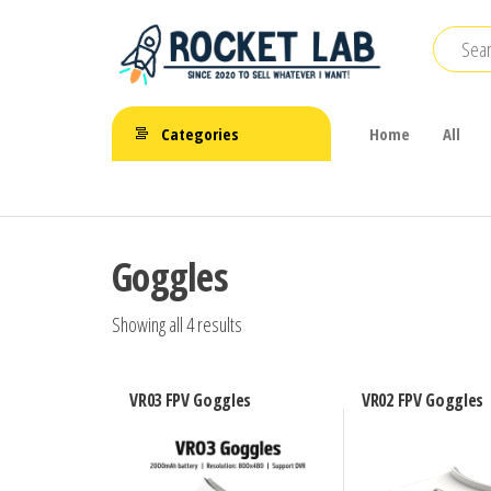
Skip
to
the
BetaFPV |
content
ROCKET LAB
Emax |
Categories
Home
All
|
Happymodel
| TBS
จำหน่าย
FPV Drone
โดรนจิ๋ว
Goggles
FPV รีโมท
แบตเตอรี่
Showing all 4 results
และ
อุปกรณ์
VR03 FPV Goggles
VR02 FPV Goggles
เสริม
ต่างๆ