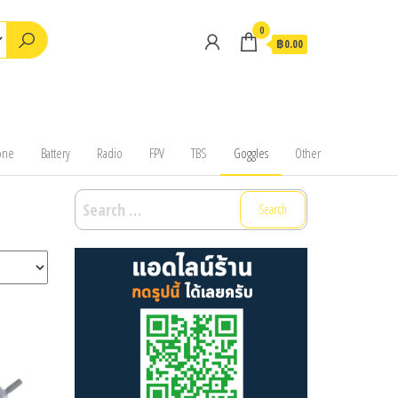
0
฿0.00
one
Battery
Radio
FPV
TBS
Goggles
Other
Search
for: