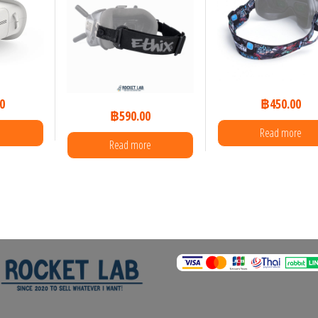
0
฿
450.00
฿
590.00
Read more
Read more